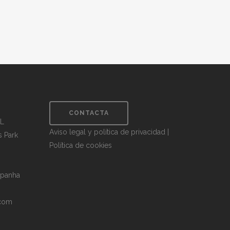
CONTACTA
.L
Aviso legal y política de privacidad
|
s Park
Política de cookies
spanha
.com