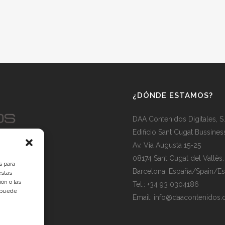
¿DÓNDE ESTAMOS?
DAA Contenidos Digitales, S
Edificio Sant Cugat Bussines
Av. Via Augusta 15-25
08174 Sant Cugat del Vallès.
s para
Barcelona. España/Spain/E
estas
ón o las
Tel.: +34 93 0304186
, puede
Email: info@daacontenidos