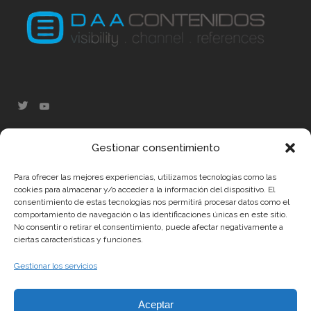
Gestionar consentimiento
¿DÓNDE ESTAMOS?
Para ofrecer las mejores experiencias, utilizamos tecnologías como las
cookies para almacenar y/o acceder a la información del dispositivo. El
DAA Contenidos Digitales, S.L
consentimiento de estas tecnologías nos permitirá procesar datos como el
comportamiento de navegación o las identificaciones únicas en este sitio.
Edificio Sant Cugat Bussiness Park
No consentir o retirar el consentimiento, puede afectar negativamente a
Av. Via Augusta 15-25
ciertas características y funciones.
08174 Sant Cugat del Vallès. Barcelona.
Gestionar los servicios
España/Spain/Espanha
Tel.: +34 93 0304186
Aceptar
Email: info@daacontenidos.com