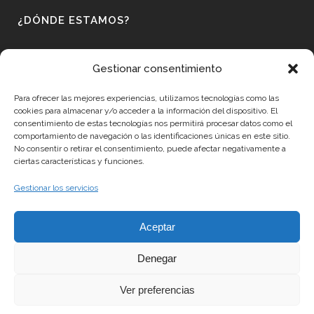
¿DÓNDE ESTAMOS?
DAA Contenidos Digitales, S.L
Gestionar consentimiento
Edificio Sant Cugat Bussiness Park
Av. Via Augusta 15-25
Para ofrecer las mejores experiencias, utilizamos tecnologías como las
08174 Sant Cugat del Vallès. Barcelona.
cookies para almacenar y/o acceder a la información del dispositivo. El
consentimiento de estas tecnologías nos permitirá procesar datos como el
España/Spain/Espanha
comportamiento de navegación o las identificaciones únicas en este sitio.
Tel.: +34 93 0304186
No consentir o retirar el consentimiento, puede afectar negativamente a
ciertas características y funciones.
Email: info@daacontenidos.com
Gestionar los servicios
CONTACTA
Aceptar
Denegar
Aviso legal y política de privacidad
|
Política de cookies
Ver preferencias