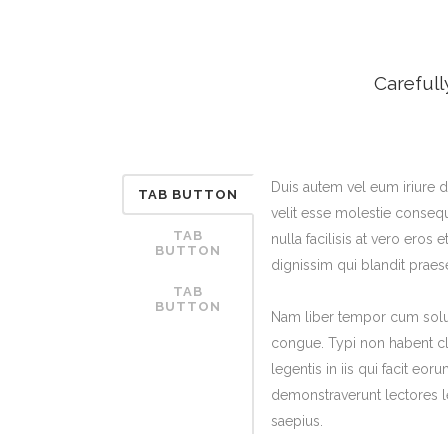
Carefull
Duis autem vel eum iriure do
TAB BUTTON
velit esse molestie consequ
TAB
nulla facilisis at vero eros
BUTTON
dignissim qui blandit praes
TAB
BUTTON
Nam liber tempor cum solut
congue. Typi non habent cla
legentis in iis qui facit eor
demonstraverunt lectores l
saepius.