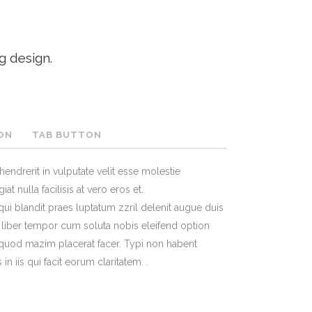
g design.
ON
TAB BUTTON
hendrerit in vulputate velit esse molestie
at nulla facilisis at vero eros et.
ui blandit praes luptatum zzril delenit augue duis
am liber tempor cum soluta nobis eleifend option
quod mazim placerat facer. Typi non habent
 in iis qui facit eorum claritatem. .