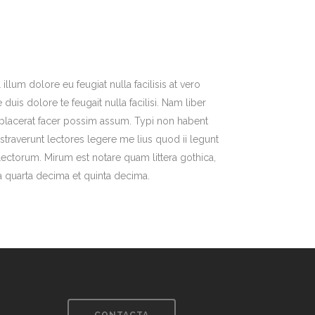
illum dolore eu feugiat nulla facilisis at vero
uis dolore te feugait nulla facilisi. Nam liber
placerat facer possim assum. Typi non habent
nstraverunt lectores legere me lius quod ii legunt
ectorum. Mirum est notare quam littera gothica,
 quarta decima et quinta decima.