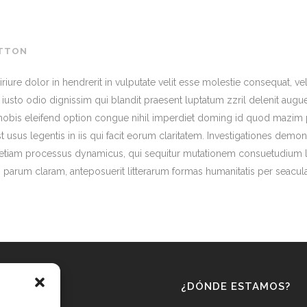
TTON
iure dolor in hendrerit in vulputate velit esse molestie consequat, vel 
usto odio dignissim qui blandit praesent luptatum zzril delenit augue d
obis eleifend option congue nihil imperdiet doming id quod mazim 
st usus legentis in iis qui facit eorum claritatem. Investigationes demo
st etiam processus dynamicus, qui sequitur mutationem consuetudium l
arum claram, anteposuerit litterarum formas humanitatis per seacula
¿DÓNDE ESTAMOS?