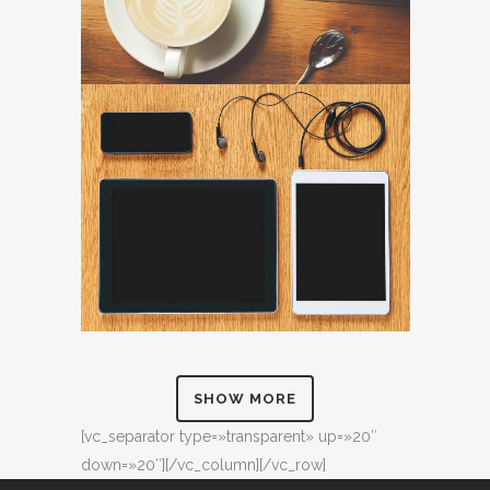
SHOW MORE
[vc_separator type=»transparent» up=»20″
down=»20″][/vc_column][/vc_row]