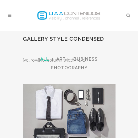
GALLERY STYLE CONDENSED
ALL
ART
BUSINESS
[vc_row][vc_column width=»1/1″]
PHOTOGRAPHY